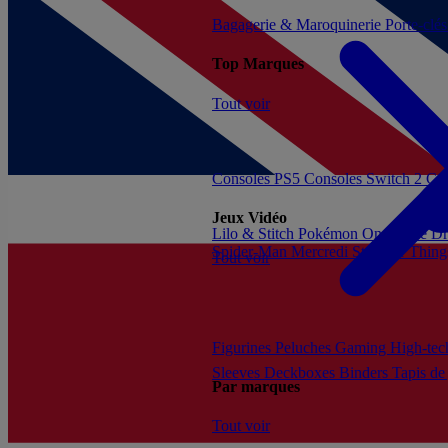
Bagagerie & Maroquinerie
Porte-clé
Top Marques
Tout voir
Consoles PS5
Consoles Switch 2
Con
Jeux Vidéo
Lilo & Stitch
Pokémon
One Piece
Dr
Spider-Man
Mercredi
Stranger Thing
Tout voir
Figurines
Peluches
Gaming
High-te
Sleeves
Deckboxes
Binders
Tapis de
Par marques
Tout voir