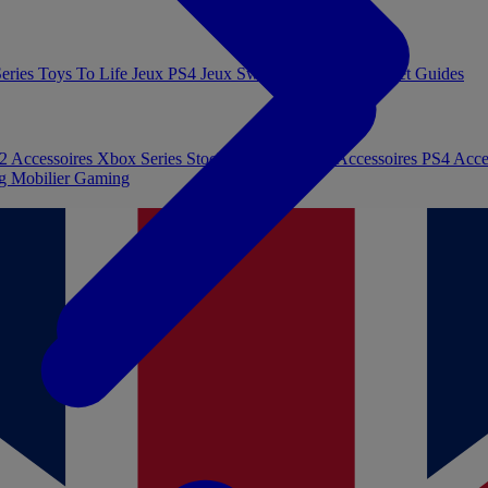
eries
Toys To Life
Jeux PS4
Jeux Switch
Jeux PC
Livres et Guides
 2
Accessoires Xbox Series
Stockage et Mémoire
Accessoires PS4
Acce
ng
Mobilier Gaming