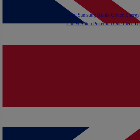
Sony
Samsung
Konix
Govee
Energy
Lilo & Stitch
Pokémon
One Piece
Dr