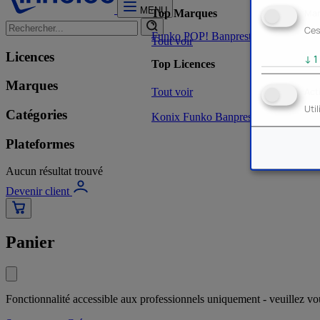
MENU
Mar
Top Marques
Ces
Funko POP!
Banpresto
Plastoy
Stor
Tout voir
Licences
↓
1
Top Licences
Marques
Tout voir
Act
Uti
Catégories
Konix
Funko
Banpresto
Stor
NOUVE
Plateformes
Aucun résultat trouvé
Devenir client
Panier
Fonctionnalité accessible aux professionnels uniquement - veuillez v