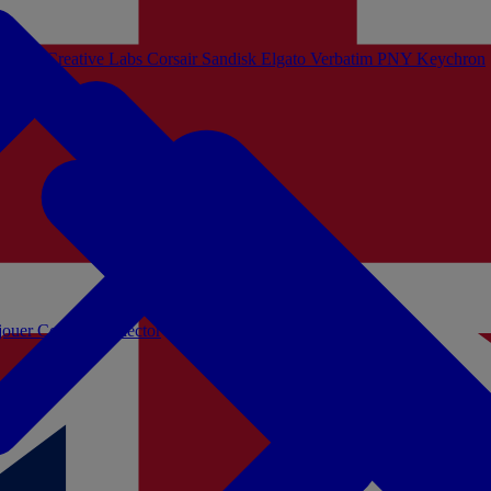
Sistem
Creative Labs
Corsair
Sandisk
Elgato
Verbatim
PNY
Keychron
 jouer
Coffrets Collector