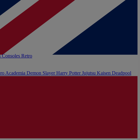
h
Consoles Retro
ro Academia
Demon Slayer
Harry Potter
Jujutsu Kaisen
Deadpool