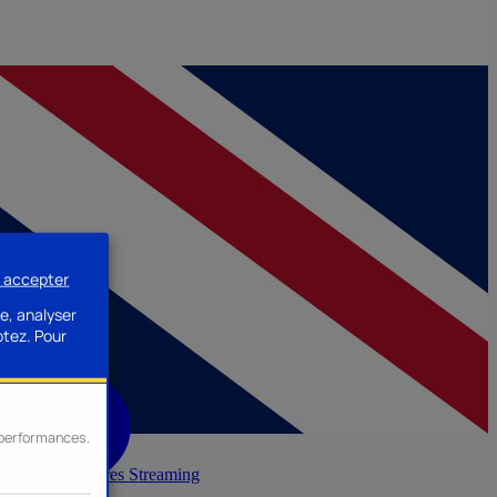
s accepter
e, analyser
ptez.
Pour
s performances.
inerie
Accessoires Streaming