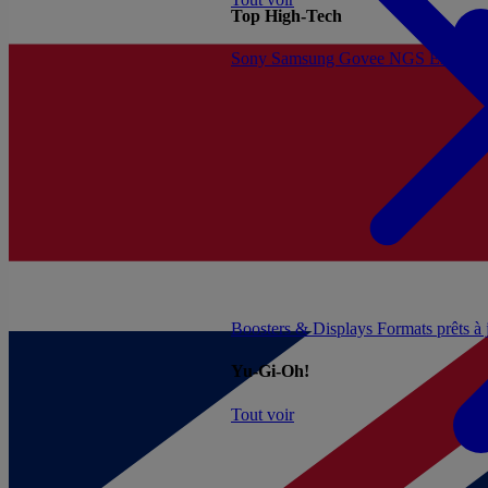
Top High-Tech
Sony
Samsung
Govee
NGS
Energy 
Boosters & Displays
Formats prêts à
Yu-Gi-Oh!
Tout voir