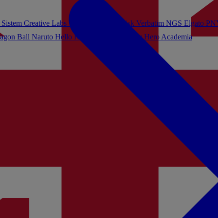
 Sistem
Creative Labs
Turtle Beach
Sandisk
Verbatim
NGS
Elgato
PN
agon Ball
Naruto
Hello Kitty
Harry Potter
My Hero Academia