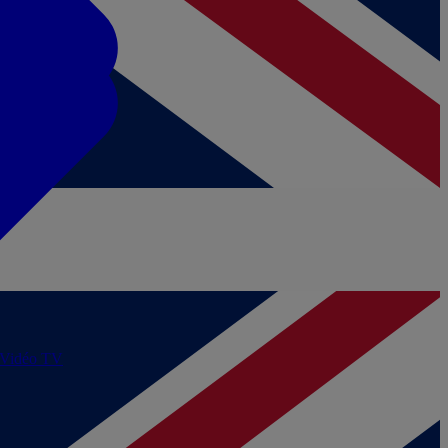
/Vidéo
TV