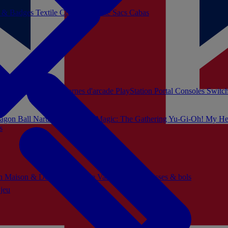
s & Badges
Textile
Cosplay
Beauté
Sacs Cabas
soles Xbox Series
Bornes d'arcade
PlayStation Portal
Consoles Switc
agon Ball
Naruto
Hello Kitty
Magic: The Gathering
Yu-Gi-Oh!
My He
s
ch
Maison & Décoration
Mode
Vaisselle
Mugs, tasses & bols
 jeu