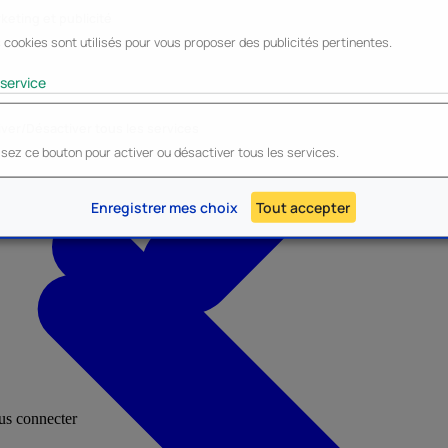
keting et publicité
 cookies sont utilisés pour vous proposer des publicités pertinentes.
Lyo
Enesco
Cerda
Mighty Jaxx
service
iver/Désactiver tous les services
lisez ce bouton pour activer ou désactiver tous les services.
AU - Heroes Inc.
NOUVEAU - Panini
Enregistrer mes choix
Tout accepter
ous connecter