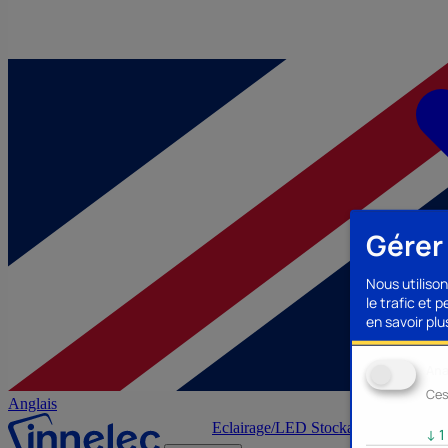
Gérer
Nous utilison
le trafic et 
en savoir plus
Ana
Ces
Anglais
Eclairage/LED
Stockage/Mémoire
Ac
↓
1