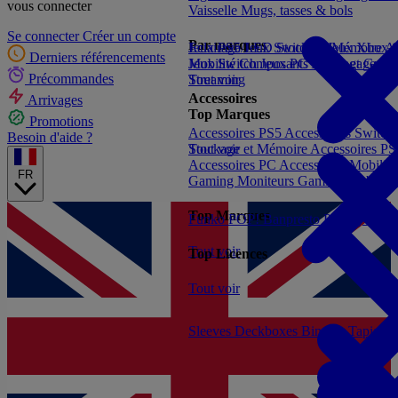
vous connecter
Vaisselle
Mugs, tasses & bols
Se connecter
Créer un compte
Par marques
Jeux PS5
Eclairage/LED
Jeux Switch 2
Stockage/Mémoire
Jeux Xbox S
Ac
Derniers référencements
Jeux Switch
Mobilité
Composants PC
Jeux PC
Livres et Guide
Bagagerie/
Précommandes
Streaming
Tout voir
Accessoires
Arrivages
Top Marques
Promotions
Accessoires PS5
Accessoires Switch
Besoin d'aide ?
Stockage et Mémoire
Tout voir
Accessoires P
Accessoires PC
Accessoires Mobilit
FR
Gaming
Moniteurs Gaming
Mobilie
Top Marques
Funko POP!
Banpresto
Plastoy
Stor
Tout voir
Top Licences
Tout voir
Sleeves
Deckboxes
Binders
Tapis de