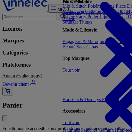
Jeux Vidéo
PC & Mobilité
Lilo & Stitch
Pokémon
One Piece
Dr
MENU
Magic: The Gathering
Yu-Gi-Oh!
My
Tout voir
Cuisine & Vaisselle
Tout voir
Mugs, tasses, bo
Slayer
Harry Potter
Jujutsu Kaisen
D
société
Stranger Things
Licences
Mode & Lifestyle
Marques
Bagagerie & Maroquinerie
Porte-clé
Beauté
Sacs Cabas
Catégories
Top Marques
Plateformes
Tout voir
Aucun résultat trouvé
Devenir client
Boosters & Displays
Formats prêts à
Panier
Accessoires
Tout voir
Fonctionnalité accessible aux professionnels uniquement - veuillez
Figurines
Peluches
Gaming
High-te