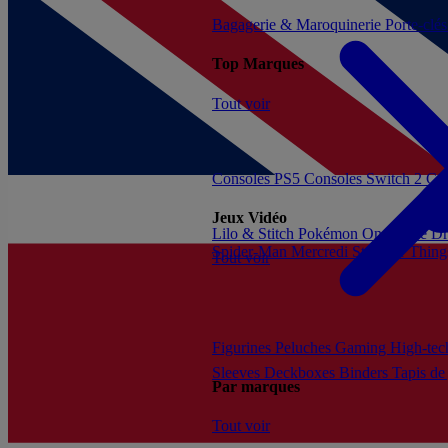
Bagagerie & Maroquinerie
Porte-clé
Top Marques
Tout voir
Consoles PS5
Consoles Switch 2
Con
Jeux Vidéo
Lilo & Stitch
Pokémon
One Piece
Dr
Spider-Man
Mercredi
Stranger Thing
Tout voir
Figurines
Peluches
Gaming
High-te
Sleeves
Deckboxes
Binders
Tapis de
Par marques
Tout voir