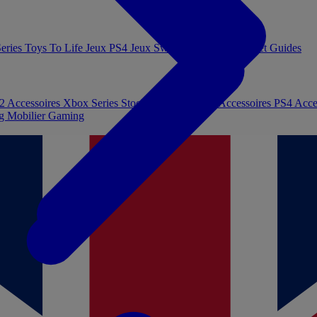
eries
Toys To Life
Jeux PS4
Jeux Switch
Jeux PC
Livres et Guides
 2
Accessoires Xbox Series
Stockage et Mémoire
Accessoires PS4
Acce
ng
Mobilier Gaming