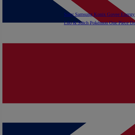
Sony
Samsung
Konix
Govee
Energy
Lilo & Stitch
Pokémon
One Piece
Dr