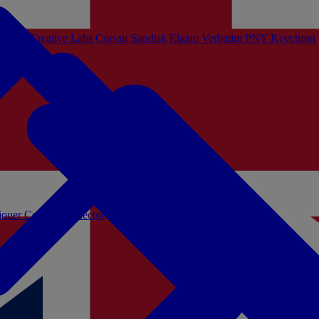
Sistem
Creative Labs
Corsair
Sandisk
Elgato
Verbatim
PNY
Keychron
 jouer
Coffrets Collector