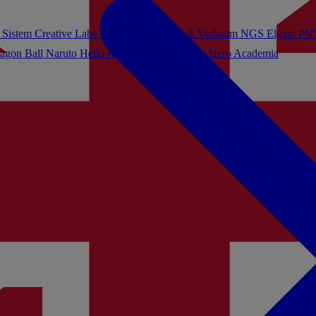
 Sistem
Creative Labs
Turtle Beach
Sandisk
Verbatim
NGS
Elgato
PN
agon Ball
Naruto
Hello Kitty
Harry Potter
My Hero Academia