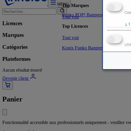
MENU
Mar
Top Marques
Ces
Funko POP!
Banpresto
Plastoy
Stor
Tout voir
Licences
↓
1
Top Licences
Marques
Tout voir
Act
Uti
Catégories
Konix
Funko
Banpresto
Stor
NOUVE
Plateformes
Aucun résultat trouvé
Devenir client
Panier
Fonctionnalité accessible aux professionnels uniquement - veuillez v