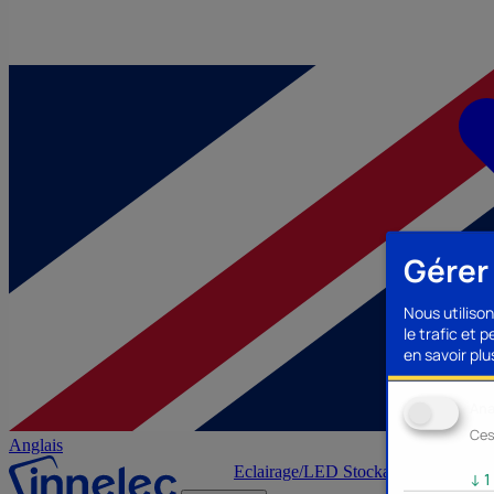
Gérer
Nous utilison
le trafic et 
en savoir plus
Ana
Ces
Anglais
Eclairage/LED
Stockage/Mémoire
Ac
↓
1