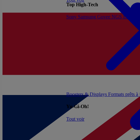
Top High-Tech
Sony
Samsung
Govee
NGS
Energy 
Boosters & Displays
Formats prêts à
Yu-Gi-Oh!
Tout voir