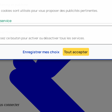
keting et publicité
 cookies sont utilisés pour vous proposer des publicités pertinentes.
Lyo
Enesco
Cerda
Mighty Jaxx
service
iver/Désactiver tous les services
lisez ce bouton pour activer ou désactiver tous les services.
AU - Heroes Inc.
NOUVEAU - Panini
Enregistrer mes choix
Tout accepter
ous connecter