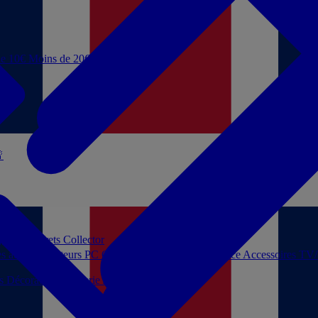
de 10€
Moins de 20€

 jouer
Coffrets Collector
es audio
Moniteurs PC
Casques filaires
Audio Licence
Accessoires TV
ls
Décoration
Papeterie
Jeux de société