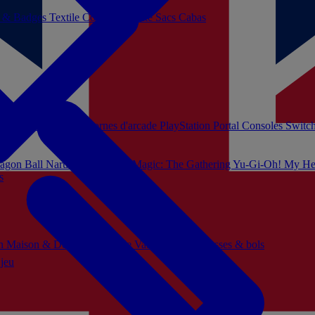
s & Badges
Textile
Cosplay
Beauté
Sacs Cabas
soles Xbox Series
Bornes d'arcade
PlayStation Portal
Consoles Switc
agon Ball
Naruto
Hello Kitty
Magic: The Gathering
Yu-Gi-Oh!
My He
s
ch
Maison & Décoration
Mode
Vaisselle
Mugs, tasses & bols
 jeu