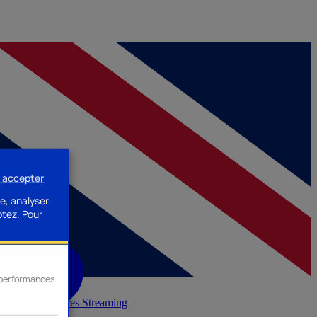
s accepter
e, analyser
ptez.
Pour
s performances.
inerie
Accessoires Streaming