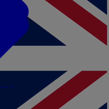
/Vidéo
TV