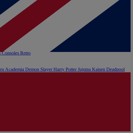
h
Consoles Retro
ro Academia
Demon Slayer
Harry Potter
Jujutsu Kaisen
Deadpool