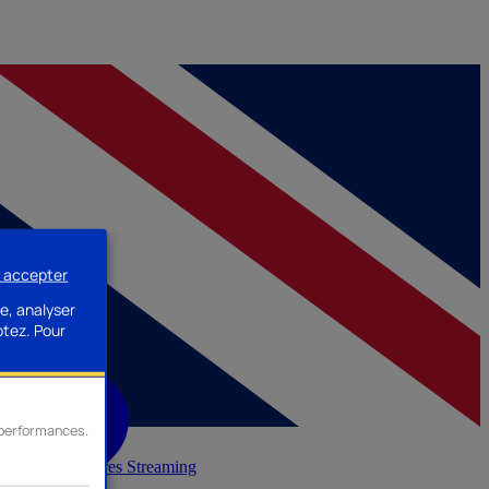
s accepter
e, analyser
ptez.
Pour
s performances.
inerie
Accessoires Streaming