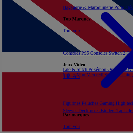
Bagagerie & Maroquinerie
Porte-clé
Top Marques
Tout voir
Consoles PS5
Consoles Switch 2
Con
Jeux Vidéo
Lilo & Stitch
Pokémon
One Piece
Dr
Spider-Man
Mercredi
Stranger Thing
Tout voir
Figurines
Peluches
Gaming
High-te
Sleeves
Deckboxes
Binders
Tapis de
Par marques
Tout voir