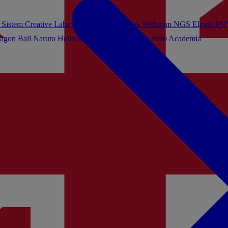
 Sistem
Creative Labs
Turtle Beach
Sandisk
Verbatim
NGS
Elgato
PN
agon Ball
Naruto
Hello Kitty
Harry Potter
My Hero Academia