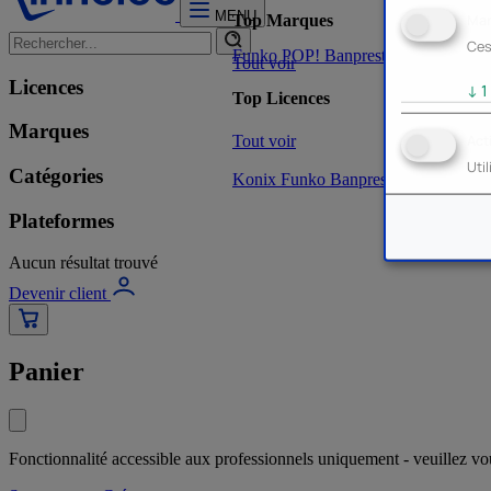
MENU
Mar
Top Marques
Ces
Funko POP!
Banpresto
Plastoy
Stor
Tout voir
Licences
↓
1
Top Licences
Marques
Tout voir
Act
Uti
Catégories
Konix
Funko
Banpresto
Stor
NOUVE
Plateformes
Aucun résultat trouvé
Devenir client
Panier
Fonctionnalité accessible aux professionnels uniquement - veuillez v