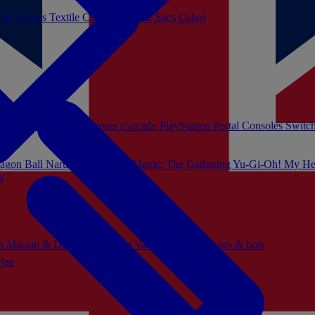
s & Badges
Textile
Cosplay
Beauté
Sacs Cabas
soles Xbox Series
Bornes d'arcade
PlayStation Portal
Consoles Switc
agon Ball
Naruto
Hello Kitty
Magic: The Gathering
Yu-Gi-Oh!
My He
s
ch
Maison & Décoration
Mode
Vaisselle
Mugs, tasses & bols
 jeu