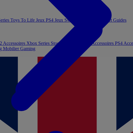
eries
Toys To Life
Jeux PS4
Jeux Switch
Jeux PC
Livres et Guides
 2
Accessoires Xbox Series
Stockage et Mémoire
Accessoires PS4
Acce
ng
Mobilier Gaming