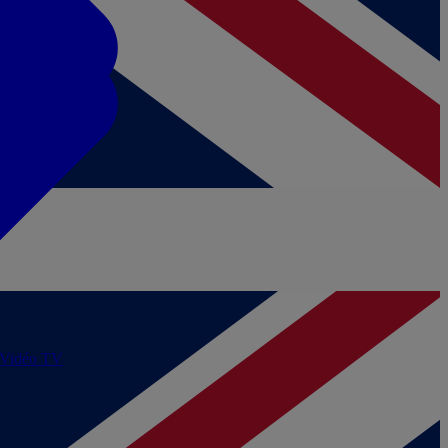
/Vidéo
TV