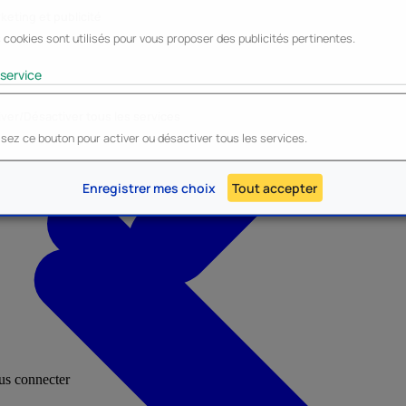
keting et publicité
 cookies sont utilisés pour vous proposer des publicités pertinentes.
Lyo
Enesco
Cerda
Mighty Jaxx
service
iver/Désactiver tous les services
lisez ce bouton pour activer ou désactiver tous les services.
AU - Heroes Inc.
NOUVEAU - Panini
Enregistrer mes choix
Tout accepter
ous connecter