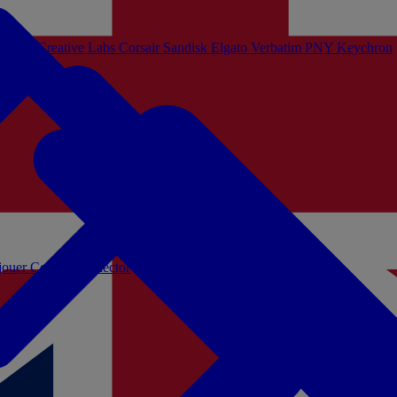
Sistem
Creative Labs
Corsair
Sandisk
Elgato
Verbatim
PNY
Keychron
 jouer
Coffrets Collector