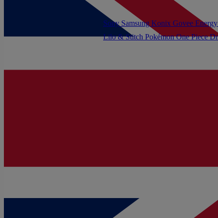
Sony
Samsung
Konix
Govee
Energy
Lilo & Stitch
Pokémon
One Piece
Dr