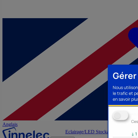
Gérer
Nous utilison
le trafic et 
en savoir plus
Ana
Ces
Anglais
Eclairage/LED
Stockage/Mémoire
Ac
↓
1