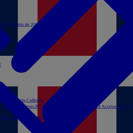
de 10€
Moins de 20€

 jouer
Coffrets Collector
es audio
Moniteurs PC
Casques filaires
Audio Licence
Accessoires TV
ls
Décoration
Papeterie
Jeux de société