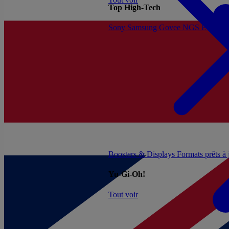
Top High-Tech
Sony
Samsung
Govee
NGS
Energy 
Boosters & Displays
Formats prêts à
Yu-Gi-Oh!
Tout voir