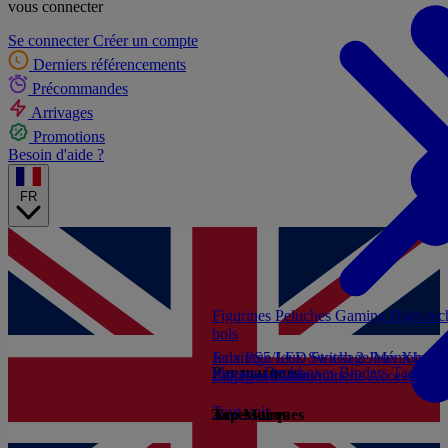
vous connecter
Se connecter
Créer un compte
Derniers référencements
Précommandes
Arrivages
Promotions
Besoin d'aide ?
FR
Figurines
Peluches
Gaming
High-te
bols
Jeux PS5
Eclairage/LED
Jeux Switch 2
Stockage/Mémoire
Jeux Xbox S
Ac
Par marques
Sleeves
Deckboxes
Binders
Tapis de
Livres et Guides
Bagagerie/Maroquinerie
Accessoires
Tout voir
Accessoires
Top Marques