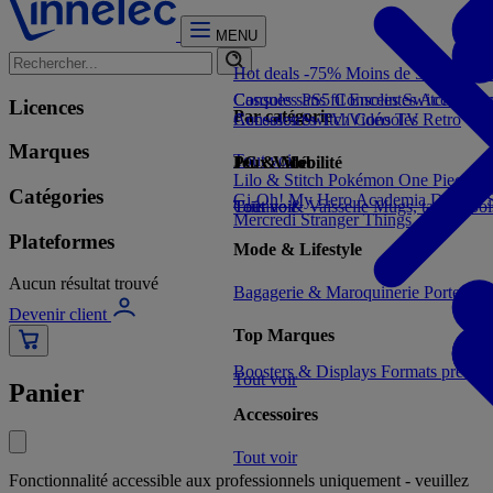
MENU
Hot deals -75%
Moins de 5€
Moins 
Consoles PS5
Casques sans fil
Consoles Switch 2
Enceintes
Accessoir
Con
Licences
Par catégorie
Consoles Switch
Accessoires TV/Vidéo
Consoles Retro
TV
Marques
Tout voir
Jeux Vidéo
PC & Mobilité
Lilo & Stitch
Pokémon
One Piece
Dr
Catégories
Gi-Oh!
My Hero Academia
Demon S
Tout voir
Cuisine & Vaisselle
Tout voir
Mugs, tasses, bo
Mercredi
Stranger Things
Plateformes
Mode & Lifestyle
Aucun résultat trouvé
Bagagerie & Maroquinerie
Porte-clé
Devenir client
Top Marques
Boosters & Displays
Formats prêts à
Tout voir
Panier
Accessoires
Tout voir
Fonctionnalité accessible aux professionnels uniquement - veuillez