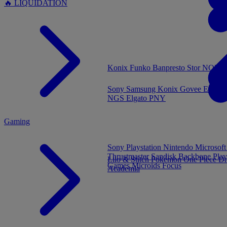
🔥 LIQUIDATION
MENU
Konix
Funko
Banpresto
Stor
NOUVE
Sony
Samsung
Konix
Govee
Energy
NGS
Elgato
PNY
Gaming
Sony Playstation
Nintendo
Microsof
Thrustmaster
Sandisk
Backbone
Play
Lilo & Stitch
Pokémon
One Piece
Dr
Games
Microids
Focus
Academia