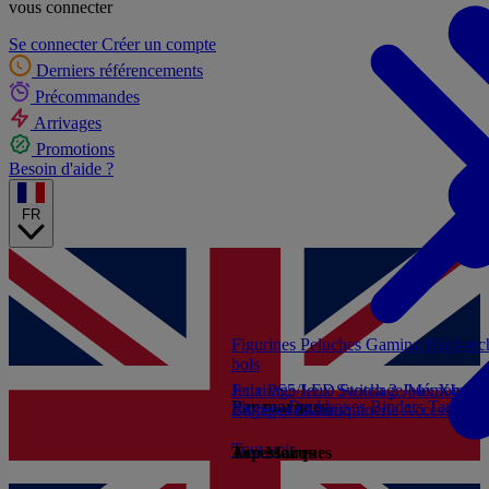
vous connecter
Se connecter
Créer un compte
Derniers référencements
Précommandes
Arrivages
Promotions
Besoin d'aide ?
FR
Figurines
Peluches
Gaming
High-te
bols
Jeux PS5
Eclairage/LED
Jeux Switch 2
Stockage/Mémoire
Jeux Xbox S
Ac
Par marques
Sleeves
Deckboxes
Binders
Tapis de
Livres et Guides
Bagagerie/Maroquinerie
Accessoires
Tout voir
Accessoires
Top Marques