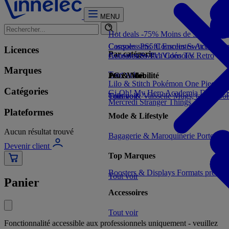
MENU
Hot deals -75%
Moins de 5€
Moins 
Consoles PS5
Casques sans fil
Consoles Switch 2
Enceintes
Accessoir
Con
Licences
Par catégorie
Consoles Switch
Accessoires TV/Vidéo
Consoles Retro
TV
Marques
Tout voir
Jeux Vidéo
PC & Mobilité
Lilo & Stitch
Pokémon
One Piece
Dr
Catégories
Gi-Oh!
My Hero Academia
Demon S
Tout voir
Cuisine & Vaisselle
Tout voir
Mugs, tasses, bo
Mercredi
Stranger Things
Plateformes
Mode & Lifestyle
Aucun résultat trouvé
Bagagerie & Maroquinerie
Porte-clé
Devenir client
Top Marques
Boosters & Displays
Formats prêts à
Tout voir
Panier
Accessoires
Tout voir
Fonctionnalité accessible aux professionnels uniquement - veuillez