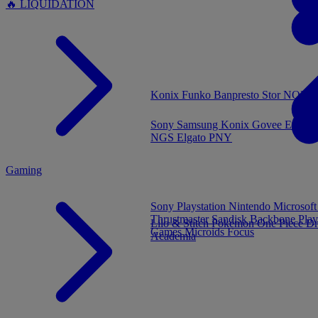
🔥 LIQUIDATION
MENU
Konix
Funko
Banpresto
Stor
NOUVE
Sony
Samsung
Konix
Govee
Energy
NGS
Elgato
PNY
Gaming
Sony Playstation
Nintendo
Microsof
Thrustmaster
Sandisk
Backbone
Play
Lilo & Stitch
Pokémon
One Piece
Dr
Games
Microids
Focus
Academia