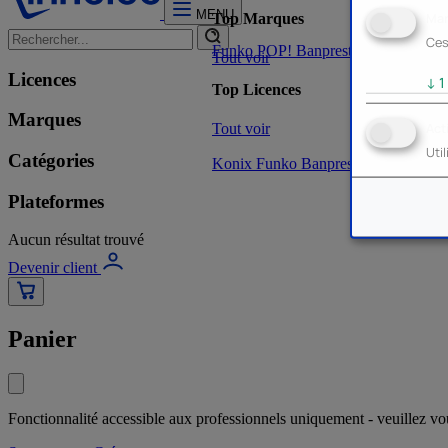
MENU
Mar
Top Marques
Ces
Funko POP!
Banpresto
Plastoy
Stor
Tout voir
Licences
↓
1
Top Licences
Marques
Tout voir
Act
Uti
Catégories
Konix
Funko
Banpresto
Stor
NOUVE
Plateformes
Aucun résultat trouvé
Devenir client
Panier
Fonctionnalité accessible aux professionnels uniquement - veuillez v