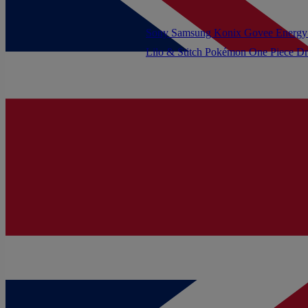
Sony
Samsung
Konix
Govee
Energy
Lilo & Stitch
Pokémon
One Piece
Dr