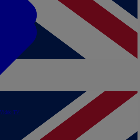
/Vidéo
TV