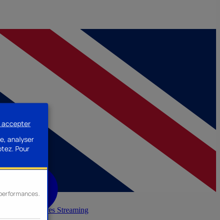
s accepter
e, analyser
ptez.
Pour
s performances.
inerie
Accessoires Streaming