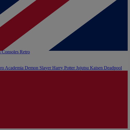
h
Consoles Retro
ro Academia
Demon Slayer
Harry Potter
Jujutsu Kaisen
Deadpool