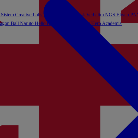
 Sistem
Creative Labs
Turtle Beach
Sandisk
Verbatim
NGS
Elgato
PN
agon Ball
Naruto
Hello Kitty
Harry Potter
My Hero Academia