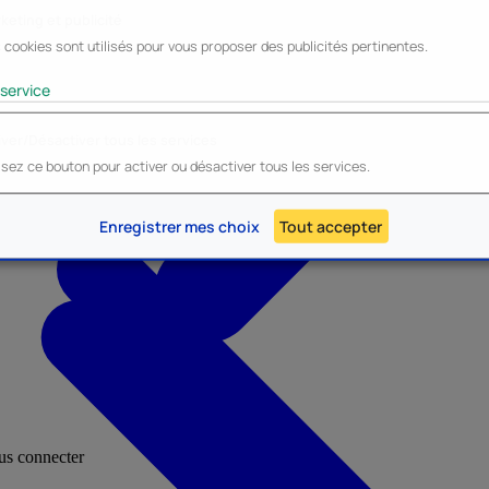
keting et publicité
 cookies sont utilisés pour vous proposer des publicités pertinentes.
Lyo
Enesco
Cerda
Mighty Jaxx
service
iver/Désactiver tous les services
lisez ce bouton pour activer ou désactiver tous les services.
AU - Heroes Inc.
NOUVEAU - Panini
Enregistrer mes choix
Tout accepter
ous connecter