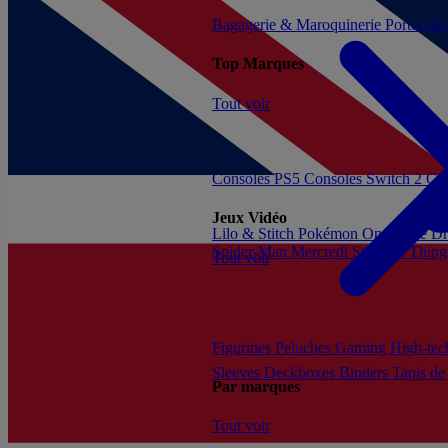
Bagagerie & Maroquinerie
Porte-clé
Top Marques
Tout voir
Consoles PS5
Consoles Switch 2
Con
Jeux Vidéo
Lilo & Stitch
Pokémon
One Piece
Dr
Spider-Man
Mercredi
Stranger Thing
Tout voir
Figurines
Peluches
Gaming
High-te
Sleeves
Deckboxes
Binders
Tapis de
Par marques
Tout voir