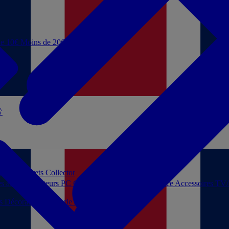
de 10€
Moins de 20€

 jouer
Coffrets Collector
es audio
Moniteurs PC
Casques filaires
Audio Licence
Accessoires TV
ls
Décoration
Papeterie
Jeux de société