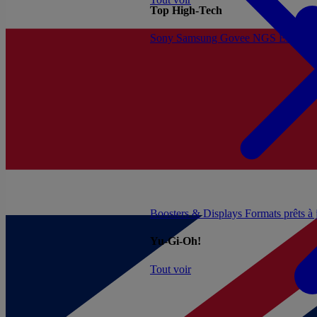
Top High-Tech
Sony
Samsung
Govee
NGS
Energy 
Boosters & Displays
Formats prêts à
Yu-Gi-Oh!
Tout voir