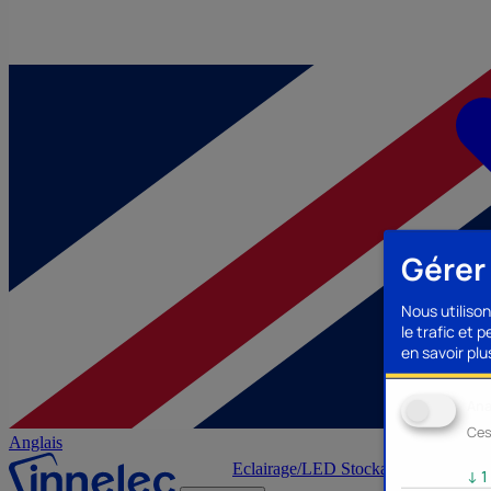
Gérer
Nous utilison
le trafic et 
en savoir plus
Ana
Ces
Anglais
Eclairage/LED
Stockage/Mémoire
Ac
↓
1