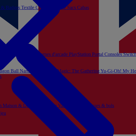
s & Badges
Textile
Cosplay
Beauté
Sacs Cabas
soles Xbox Series
Bornes d'arcade
PlayStation Portal
Consoles Switc
agon Ball
Naruto
Hello Kitty
Magic: The Gathering
Yu-Gi-Oh!
My He
s
ch
Maison & Décoration
Mode
Vaisselle
Mugs, tasses & bols
 jeu