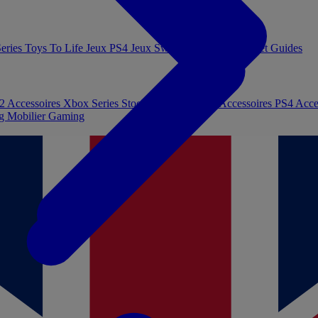
eries
Toys To Life
Jeux PS4
Jeux Switch
Jeux PC
Livres et Guides
 2
Accessoires Xbox Series
Stockage et Mémoire
Accessoires PS4
Acce
ng
Mobilier Gaming