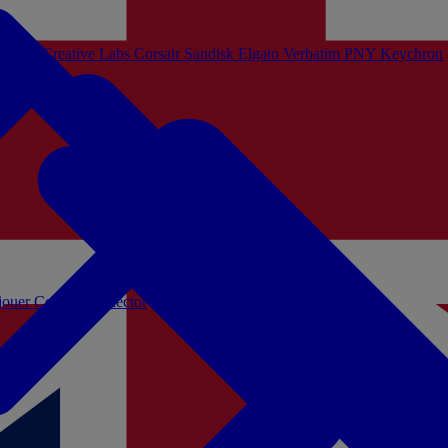
Sistem
Creative Labs
Corsair
Sandisk
Elgato
Verbatim
PNY
Keychron
 jouer
Coffrets Collector