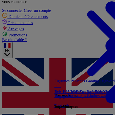
vous connecter
Se connecter
Créer un compte
Derniers référencements
Précommandes
Arrivages
Promotions
Besoin d'aide ?
FR
Figurines
Peluches
Gaming
High-te
bols
Jeux PS5
Eclairage/LED
Jeux Switch 2
Stockage/Mémoire
Jeux Xbox S
Ac
Par marques
Sleeves
Deckboxes
Binders
Tapis de
Livres et Guides
Bagagerie/Maroquinerie
Accessoires
Tout voir
Accessoires
Top Marques