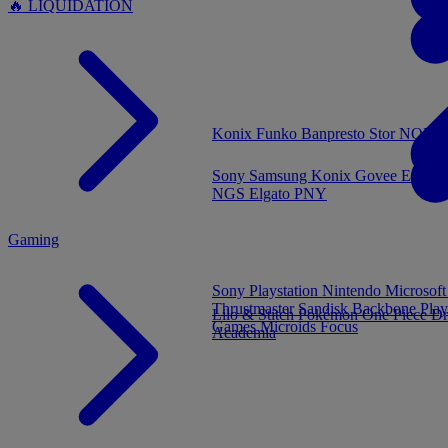
🔥 LIQUIDATION
MENU
Konix
Funko
Banpresto
Stor
NOUVE
Sony
Samsung
Konix
Govee
Energy
NGS
Elgato
PNY
Gaming
Sony Playstation
Nintendo
Microsof
Thrustmaster
Sandisk
Backbone
Play
Lilo & Stitch
Pokémon
One Piece
Dr
Games
Microids
Focus
Academia