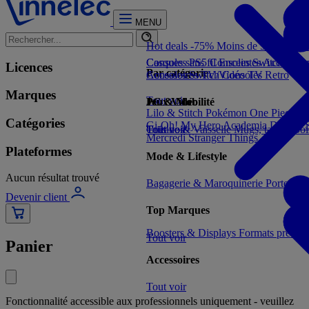
MENU
Hot deals -75%
Moins de 5€
Moins 
Consoles PS5
Casques sans fil
Consoles Switch 2
Enceintes
Accessoir
Con
Licences
Par catégorie
Consoles Switch
Accessoires TV/Vidéo
Consoles Retro
TV
Marques
Tout voir
Jeux Vidéo
PC & Mobilité
Lilo & Stitch
Pokémon
One Piece
Dr
Catégories
Gi-Oh!
My Hero Academia
Demon S
Tout voir
Cuisine & Vaisselle
Tout voir
Mugs, tasses, bo
Mercredi
Stranger Things
Plateformes
Mode & Lifestyle
Aucun résultat trouvé
Bagagerie & Maroquinerie
Porte-clé
Devenir client
Top Marques
Boosters & Displays
Formats prêts à
Tout voir
Panier
Accessoires
Tout voir
Fonctionnalité accessible aux professionnels uniquement - veuillez