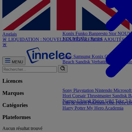
Konix
Funko
Banpresto
Stor
NOUVEA
Anglais
NOUVEAU - Panini
🚨 LIQUIDATION : NOUVELLES RÉFÉRENCES AJOUTÉES
🚨
Sony
Samsung
Konix
Govee
Energy
Beach
Sandisk
Verbatim
NGS
Elgat
MENU
Licences
Sony Playstation
Nintendo
Microsof
Marques
Hori
Corsair
Thrustmaster
Sandisk
B
Namco
Ubisoft
Plaion
U&I
Take 2
J
Lilo & Stitch
Pokémon
One Piece
Dr
Catégories
Harry Potter
My Hero Academia
Plateformes
Aucun résultat trouvé