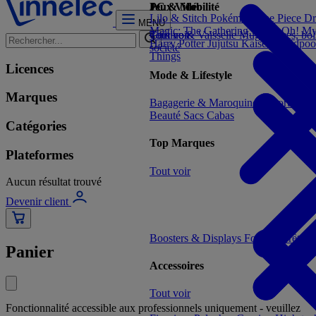
Jeux Vidéo
PC & Mobilité
Lilo & Stitch
Pokémon
One Piece
Dr
MENU
Magic: The Gathering
Yu-Gi-Oh!
My
Tout voir
Cuisine & Vaisselle
Tout voir
Mugs, tasses, bo
Harry Potter
Jujutsu Kaisen
Deadpoo
société
Things
Licences
Mode & Lifestyle
Marques
Bagagerie & Maroquinerie
Porte-clé
Beauté
Sacs Cabas
Catégories
Top Marques
Plateformes
Tout voir
Aucun résultat trouvé
Devenir client
Boosters & Displays
Formats prêts à
Panier
Accessoires
Tout voir
Fonctionnalité accessible aux professionnels uniquement - veuillez