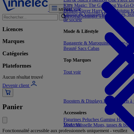
Kitty
Magic: The Gathering
Yu-Gi-O
Tout voir
Tout voir
MENU
Demon Slayer
Harry Potter
Jujutsu 
Cuisine & Vaisselle
Mugs, tasses, bo
Mercredi
Stranger Things
de société
Licences
Mode & Lifestyle
Marques
Bagagerie & Maroquinerie
Porte-clé
Beauté
Sacs Cabas
Catégories
Top Marques
Plateformes
Tout voir
Aucun résultat trouvé
Devenir client
Boosters & Displays
Formats prêts à
Panier
Accessoires
Figurines
Peluches
Gaming
High-te
Tout voir
Mode
Vaisselle
Mugs, tasses & bols
Fonctionnalité accessible aux professionnels uniquement - veuillez