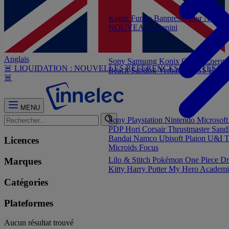
Konix
Funko
Banpresto
Stor
NOUVEA
NOUVEAU - Panini
Anglais
Sony
Samsung
Konix
Govee
Energy
🚨 LIQUIDATION : NOUVELLES RÉFÉRENCES AJOUTÉES
Beach
Sandisk
Verbatim
NGS
Elgat
🚨
MENU
Sony Playstation
Nintendo
Microsof
PDP
Hori
Corsair
Thrustmaster
Sand
Bandai Namco
Ubisoft
Plaion
U&I
T
Licences
Microids
Focus
Lilo & Stitch
Pokémon
One Piece
Dr
Marques
Kitty
Harry Potter
My Hero Academi
Catégories
Plateformes
Aucun résultat trouvé