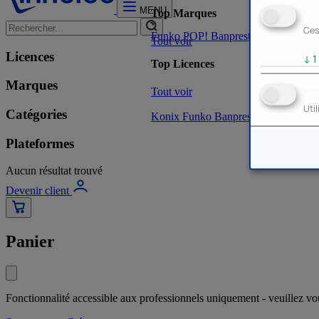
MENU
Mar
Top Marques
Ces
Funko POP!
Banpresto
Plastoy
Stor
Tout voir
Licences
↓
1
Top Licences
Marques
Tout voir
Act
Uti
Catégories
Konix
Funko
Banpresto
Stor
NOUVE
Plateformes
Aucun résultat trouvé
Devenir client
Panier
Fonctionnalité accessible aux professionnels uniquement - veuillez v