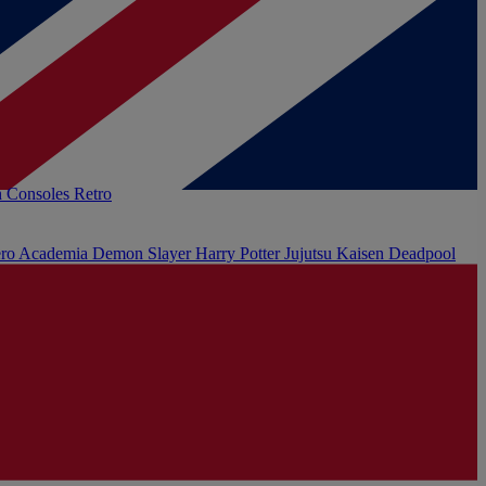
h
Consoles Retro
ro Academia
Demon Slayer
Harry Potter
Jujutsu Kaisen
Deadpool