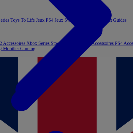
eries
Toys To Life
Jeux PS4
Jeux Switch
Jeux PC
Livres et Guides
 2
Accessoires Xbox Series
Stockage et Mémoire
Accessoires PS4
Acce
ng
Mobilier Gaming