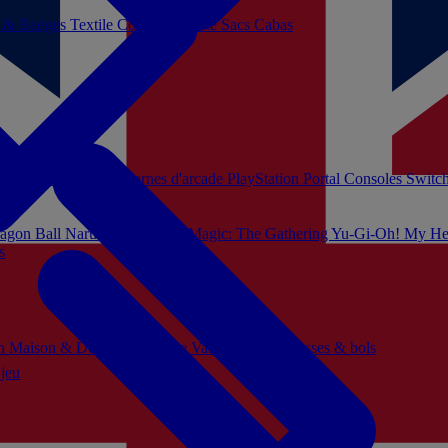
s & Badges
Textile
Cosplay
Beauté
Sacs Cabas
soles Xbox Series
Bornes d'arcade
PlayStation Portal
Consoles Switc
agon Ball
Naruto
Hello Kitty
Magic: The Gathering
Yu-Gi-Oh!
My He
s
ch
Maison & Décoration
Mode
Vaisselle
Mugs, tasses & bols
 jeu