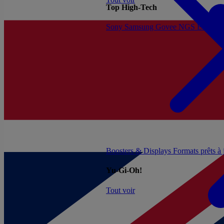
Top High-Tech
Sony
Samsung
Govee
NGS
Energy 
Boosters & Displays
Formats prêts à
Yu-Gi-Oh!
Tout voir