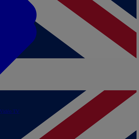
/Vidéo
TV