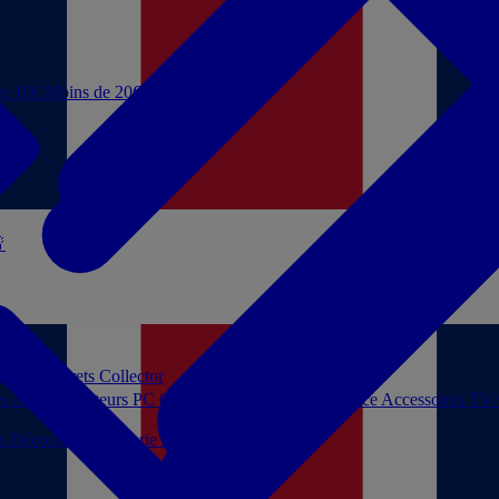
de 10€
Moins de 20€

 jouer
Coffrets Collector
es audio
Moniteurs PC
Casques filaires
Audio Licence
Accessoires TV
ls
Décoration
Papeterie
Jeux de société