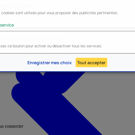
keting et publicité
 cookies sont utilisés pour vous proposer des publicités pertinentes.
Lyo
Enesco
Cerda
Mighty Jaxx
service
iver/Désactiver tous les services
lisez ce bouton pour activer ou désactiver tous les services.
AU - Heroes Inc.
NOUVEAU - Panini
Enregistrer mes choix
Tout accepter
ous connecter