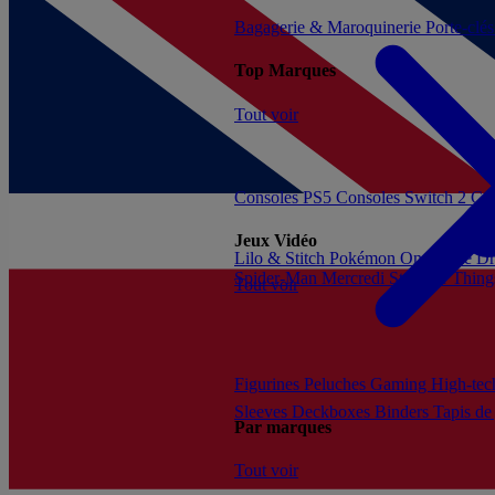
Bagagerie & Maroquinerie
Porte-clé
Top Marques
Tout voir
Consoles PS5
Consoles Switch 2
Con
Jeux Vidéo
Lilo & Stitch
Pokémon
One Piece
Dr
Spider-Man
Mercredi
Stranger Thing
Tout voir
Figurines
Peluches
Gaming
High-te
Sleeves
Deckboxes
Binders
Tapis de
Par marques
Tout voir