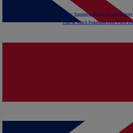
Sony
Samsung
Konix
Govee
Energy
Lilo & Stitch
Pokémon
One Piece
Dr