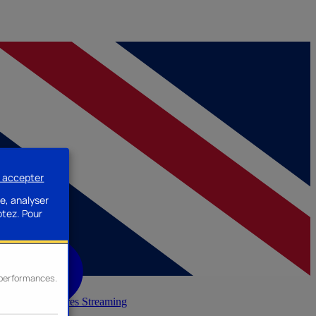
s accepter
e, analyser
ptez.
Pour
s performances.
inerie
Accessoires Streaming