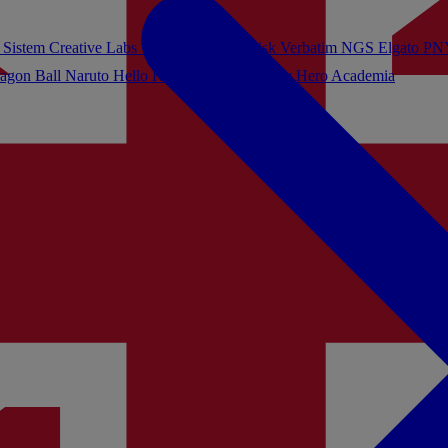
 Sistem
Creative Labs
Turtle Beach
Sandisk
Verbatim
NGS
Elgato
PN
agon Ball
Naruto
Hello Kitty
Harry Potter
My Hero Academia