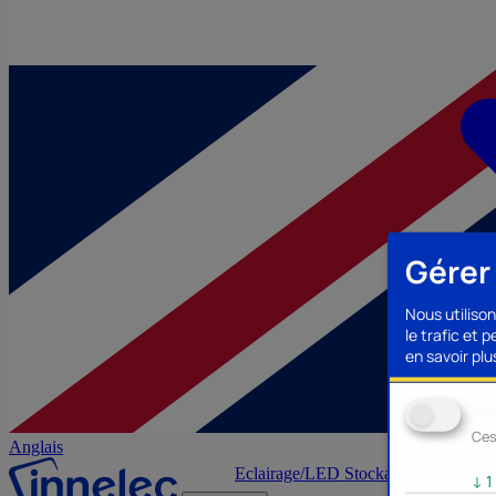
Gérer
Nous utilison
le trafic et 
en savoir plus
Ana
Ces
Anglais
Eclairage/LED
Stockage/Mémoire
Ac
↓
1