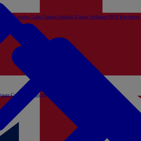
Sistem
Creative Labs
Corsair
Sandisk
Elgato
Verbatim
PNY
Keychron
 jouer
Coffrets Collector