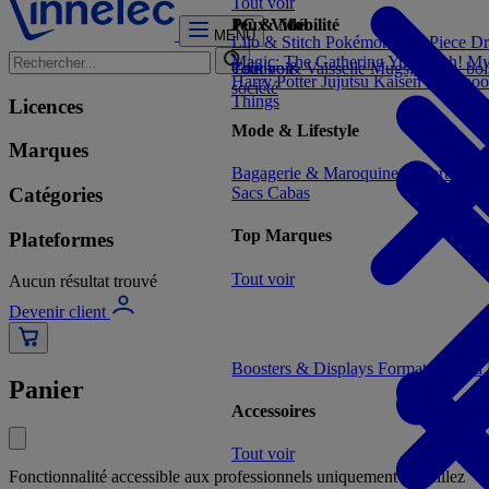
Tout voir
Jeux Vidéo
PC & Mobilité
MENU
Lilo & Stitch
Pokémon
One Piece
Dr
Magic: The Gathering
Yu-Gi-Oh!
My
Tout voir
Cuisine & Vaisselle
Tout voir
Mugs, tasses, bo
Harry Potter
Jujutsu Kaisen
Deadpoo
société
Things
Licences
Mode & Lifestyle
Marques
Bagagerie & Maroquinerie
Porte-clé
Catégories
Sacs Cabas
Top Marques
Plateformes
Tout voir
Aucun résultat trouvé
Devenir client
Boosters & Displays
Formats prêts à
Panier
Accessoires
Tout voir
Fonctionnalité accessible aux professionnels uniquement - veuillez