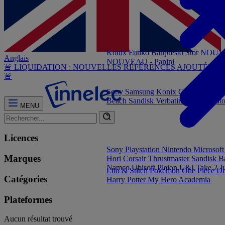
Konix
Funko
Banpresto
Stor
NOUVEA
Anglais
NOUVEAU - Panini
🚨 LIQUIDATION : NOUVELLES RÉFÉRENCES AJOUTÉES
🚨
Sony
Samsung
Konix
Govee
Energy
Beach
Sandisk
Verbatim
NGS
Elgat
MENU
Licences
Sony Playstation
Nintendo
Microsof
Marques
Hori
Corsair
Thrustmaster
Sandisk
B
Namco
Ubisoft
Plaion
U&I
Take 2
J
Lilo & Stitch
Pokémon
One Piece
Dr
Catégories
Harry Potter
My Hero Academia
Plateformes
Aucun résultat trouvé