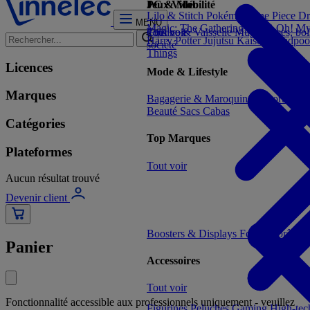
Jeux Vidéo
PC & Mobilité
Lilo & Stitch
Pokémon
One Piece
Dr
MENU
Magic: The Gathering
Yu-Gi-Oh!
My
Tout voir
Cuisine & Vaisselle
Tout voir
Mugs, tasses, bo
Harry Potter
Jujutsu Kaisen
Deadpoo
société
Things
Licences
Mode & Lifestyle
Marques
Bagagerie & Maroquinerie
Porte-clé
Beauté
Sacs Cabas
Catégories
Top Marques
Plateformes
Tout voir
Aucun résultat trouvé
Devenir client
Boosters & Displays
Formats prêts à
Panier
Accessoires
Tout voir
Fonctionnalité accessible aux professionnels uniquement - veuillez
Figurines
Peluches
Gaming
High-te