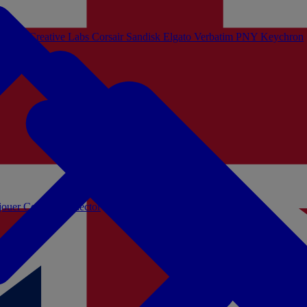
Sistem
Creative Labs
Corsair
Sandisk
Elgato
Verbatim
PNY
Keychron
 jouer
Coffrets Collector