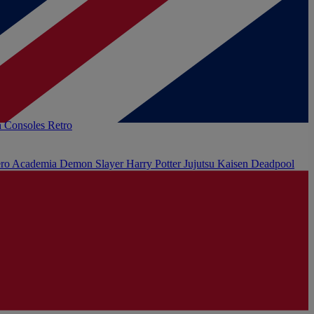
h
Consoles Retro
ro Academia
Demon Slayer
Harry Potter
Jujutsu Kaisen
Deadpool