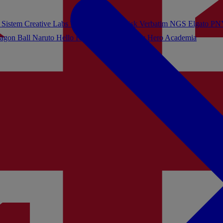
 Sistem
Creative Labs
Turtle Beach
Sandisk
Verbatim
NGS
Elgato
PN
agon Ball
Naruto
Hello Kitty
Harry Potter
My Hero Academia