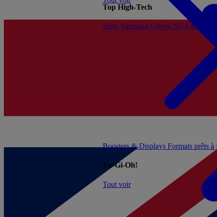
Top High-Tech
Sony
Samsung
Govee
NGS
Energy 
Boosters & Displays
Formats prêts à
Yu-Gi-Oh!
Tout voir