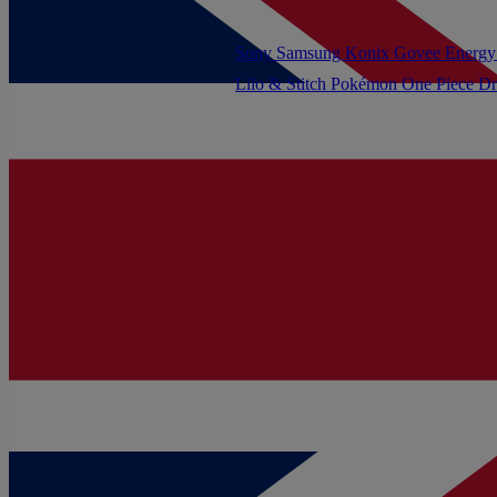
Sony
Samsung
Konix
Govee
Energy
Lilo & Stitch
Pokémon
One Piece
Dr