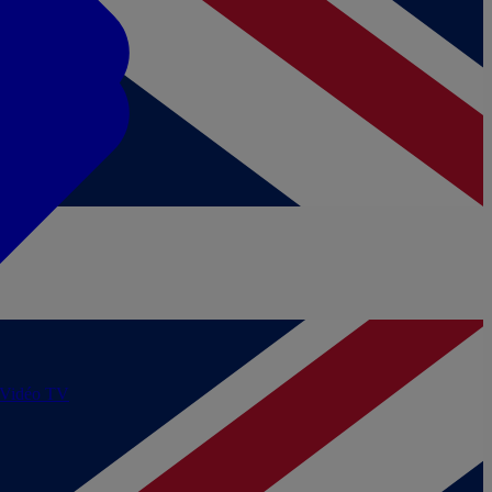
/Vidéo
TV