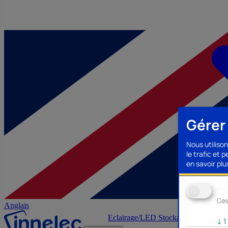
Gérer
Nous utilison
le trafic et 
en savoir plus
Ana
Ces
Anglais
Eclairage/LED
Stockage/Mémoire
Ac
↓
1