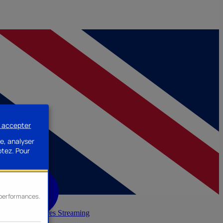
s accepter
e, analyser
ptez.
Pour
s performances.
inerie
Accessoires Streaming