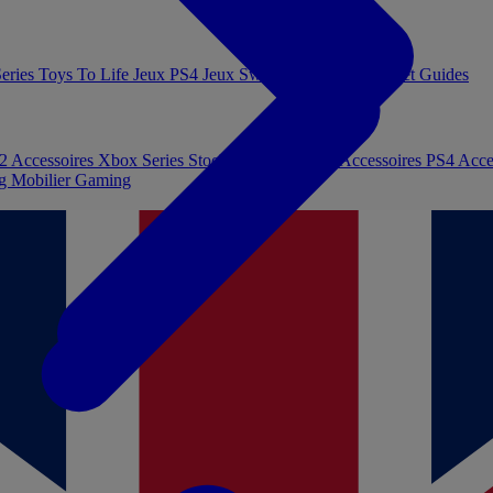
eries
Toys To Life
Jeux PS4
Jeux Switch
Jeux PC
Livres et Guides
 2
Accessoires Xbox Series
Stockage et Mémoire
Accessoires PS4
Acce
ng
Mobilier Gaming