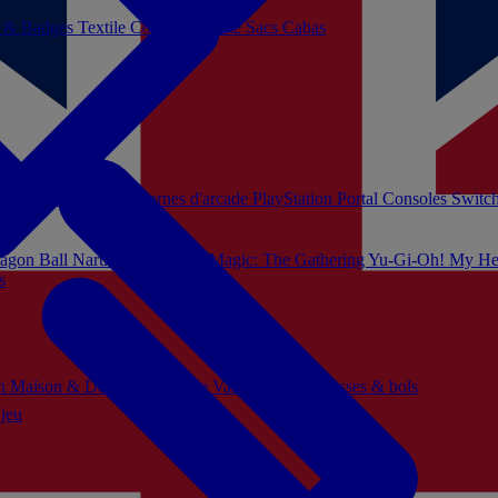
s & Badges
Textile
Cosplay
Beauté
Sacs Cabas
soles Xbox Series
Bornes d'arcade
PlayStation Portal
Consoles Switc
agon Ball
Naruto
Hello Kitty
Magic: The Gathering
Yu-Gi-Oh!
My He
s
ch
Maison & Décoration
Mode
Vaisselle
Mugs, tasses & bols
 jeu