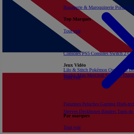
Bagagerie & Maroquinerie
Porte-clé
Top Marques
Tout voir
Consoles PS5
Consoles Switch 2
Con
Jeux Vidéo
Lilo & Stitch
Pokémon
One Piece
Dr
Spider-Man
Mercredi
Stranger Thing
Tout voir
Figurines
Peluches
Gaming
High-te
Sleeves
Deckboxes
Binders
Tapis de
Par marques
Tout voir