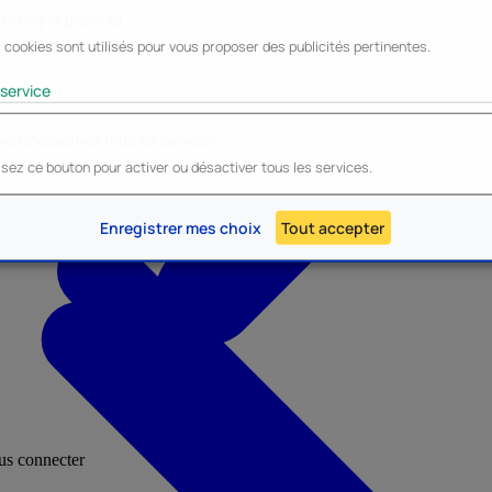
keting et publicité
 cookies sont utilisés pour vous proposer des publicités pertinentes.
Lyo
Enesco
Cerda
Mighty Jaxx
service
iver/Désactiver tous les services
lisez ce bouton pour activer ou désactiver tous les services.
AU - Heroes Inc.
NOUVEAU - Panini
Enregistrer mes choix
Tout accepter
ous connecter