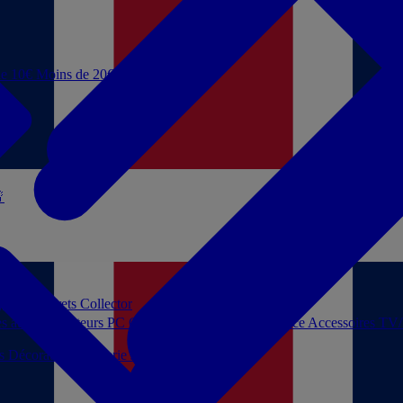
de 10€
Moins de 20€

 jouer
Coffrets Collector
es audio
Moniteurs PC
Casques filaires
Audio Licence
Accessoires TV
ls
Décoration
Papeterie
Jeux de société