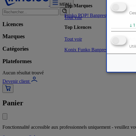
MENU
Mar
Top Marques
Ces
Funko POP!
Banpresto
Plastoy
Stor
Tout voir
Licences
↓
1
Top Licences
Marques
Tout voir
Act
Uti
Catégories
Konix
Funko
Banpresto
Stor
NOUVE
Plateformes
Aucun résultat trouvé
Devenir client
Panier
Fonctionnalité accessible aux professionnels uniquement - veuillez v