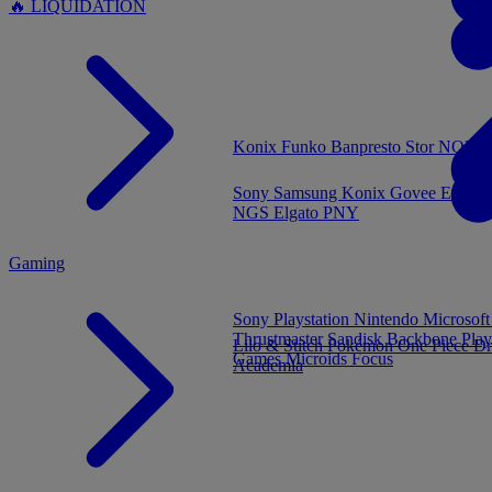
🔥 LIQUIDATION
MENU
Konix
Funko
Banpresto
Stor
NOUVE
Sony
Samsung
Konix
Govee
Energy
NGS
Elgato
PNY
Gaming
Sony Playstation
Nintendo
Microsof
Thrustmaster
Sandisk
Backbone
Play
Lilo & Stitch
Pokémon
One Piece
Dr
Games
Microids
Focus
Academia