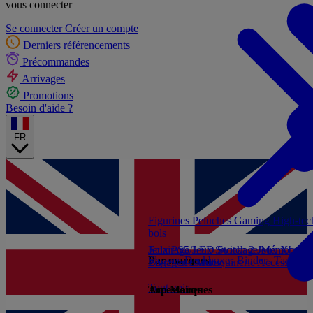
vous connecter
Se connecter
Créer un compte
Derniers référencements
Précommandes
Arrivages
Promotions
Besoin d'aide ?
FR
Figurines
Peluches
Gaming
High-te
bols
Jeux PS5
Eclairage/LED
Jeux Switch 2
Stockage/Mémoire
Jeux Xbox S
Ac
Par marques
Sleeves
Deckboxes
Binders
Tapis de
Livres et Guides
Bagagerie/Maroquinerie
Accessoires
Tout voir
Accessoires
Top Marques