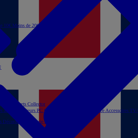
de 10€
Moins de 20€

 jouer
Coffrets Collector
es audio
Moniteurs PC
Casques filaires
Audio Licence
Accessoires TV
ls
Décoration
Papeterie
Jeux de société