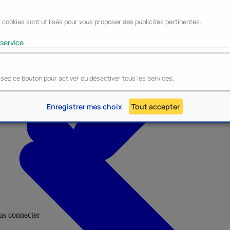
keting et publicité
 cookies sont utilisés pour vous proposer des publicités pertinentes.
Lyo
Enesco
Cerda
Mighty Jaxx
service
iver/Désactiver tous les services
lisez ce bouton pour activer ou désactiver tous les services.
AU - Heroes Inc.
NOUVEAU - Panini
Enregistrer mes choix
Tout accepter
ous connecter