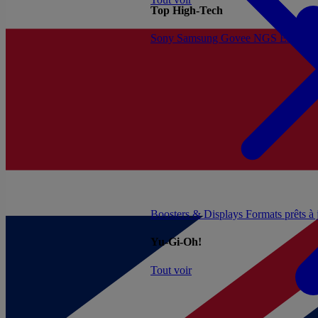
Top High-Tech
Sony
Samsung
Govee
NGS
Energy 
Boosters & Displays
Formats prêts à
Yu-Gi-Oh!
Tout voir