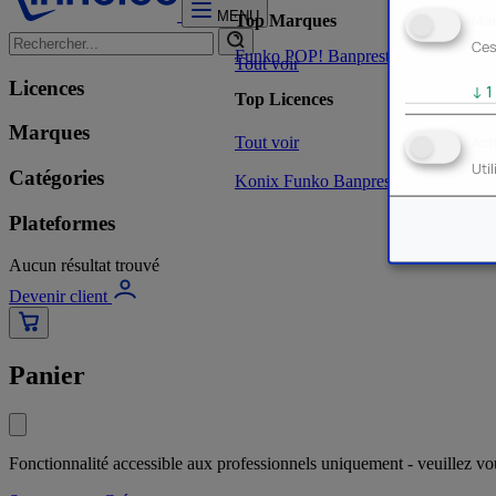
MENU
Mar
Top Marques
Ces
Funko POP!
Banpresto
Plastoy
Stor
Tout voir
Licences
↓
1
Top Licences
Marques
Tout voir
Act
Uti
Catégories
Konix
Funko
Banpresto
Stor
NOUVE
Plateformes
Aucun résultat trouvé
Devenir client
Panier
Fonctionnalité accessible aux professionnels uniquement - veuillez v