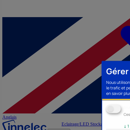
Gérer
Nous utilison
le trafic et 
en savoir plus
Ana
Ces
Anglais
Eclairage/LED
Stockage/Mémoire
Ac
↓
1