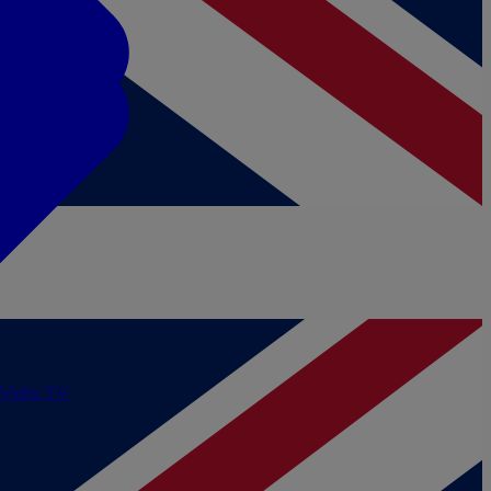
/Vidéo
TV