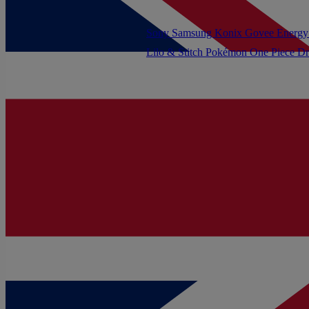
Sony
Samsung
Konix
Govee
Energy
Lilo & Stitch
Pokémon
One Piece
Dr