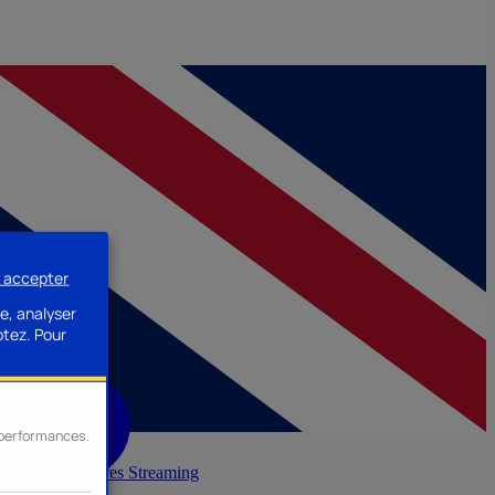
s accepter
e, analyser
ptez.
Pour
s performances.
inerie
Accessoires Streaming