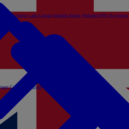
Sistem
Creative Labs
Corsair
Sandisk
Elgato
Verbatim
PNY
Keychron
 jouer
Coffrets Collector