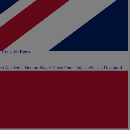
h
Consoles Retro
ro Academia
Demon Slayer
Harry Potter
Jujutsu Kaisen
Deadpool