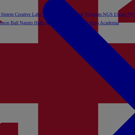
 Sistem
Creative Labs
Turtle Beach
Sandisk
Verbatim
NGS
Elgato
PN
agon Ball
Naruto
Hello Kitty
Harry Potter
My Hero Academia