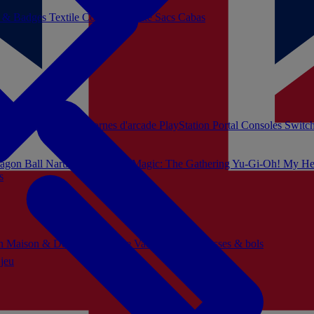
s & Badges
Textile
Cosplay
Beauté
Sacs Cabas
soles Xbox Series
Bornes d'arcade
PlayStation Portal
Consoles Switc
agon Ball
Naruto
Hello Kitty
Magic: The Gathering
Yu-Gi-Oh!
My He
s
ch
Maison & Décoration
Mode
Vaisselle
Mugs, tasses & bols
 jeu