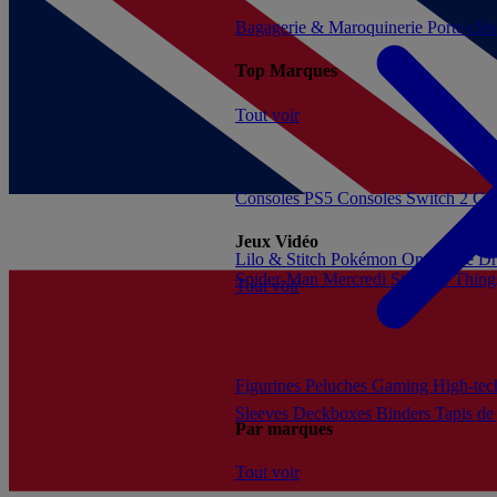
Bagagerie & Maroquinerie
Porte-clé
Top Marques
Tout voir
Consoles PS5
Consoles Switch 2
Con
Jeux Vidéo
Lilo & Stitch
Pokémon
One Piece
Dr
Spider-Man
Mercredi
Stranger Thing
Tout voir
Figurines
Peluches
Gaming
High-te
Sleeves
Deckboxes
Binders
Tapis de
Par marques
Tout voir