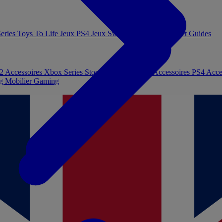
eries
Toys To Life
Jeux PS4
Jeux Switch
Jeux PC
Livres et Guides
 2
Accessoires Xbox Series
Stockage et Mémoire
Accessoires PS4
Acce
ng
Mobilier Gaming