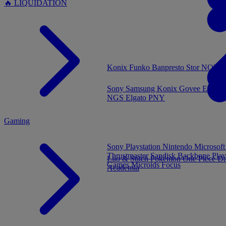
🔥 LIQUIDATION
MENU
Konix
Funko
Banpresto
Stor
NOUVE
Sony
Samsung
Konix
Govee
Energy
NGS
Elgato
PNY
Gaming
Sony Playstation
Nintendo
Microsof
Thrustmaster
Sandisk
Backbone
Play
Lilo & Stitch
Pokémon
One Piece
Dr
Games
Microids
Focus
Academia