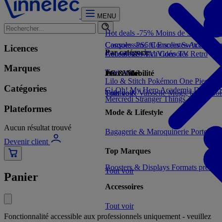
MENU
Hot deals -75%
Moins de 5€
Moins 
Consoles PS5
Casques sans fil
Consoles Switch 2
Enceintes
Accessoir
Con
Licences
Par catégorie
Consoles Switch
Accessoires TV/Vidéo
Consoles Retro
TV
Marques
Tout voir
Jeux Vidéo
PC & Mobilité
Lilo & Stitch
Pokémon
One Piece
Dr
Catégories
Gi-Oh!
My Hero Academia
Demon S
Tout voir
Cuisine & Vaisselle
Tout voir
Mugs, tasses, bo
Mercredi
Stranger Things
Plateformes
Mode & Lifestyle
Aucun résultat trouvé
Bagagerie & Maroquinerie
Porte-clé
Devenir client
Top Marques
Boosters & Displays
Formats prêts à
Tout voir
Panier
Accessoires
Tout voir
Fonctionnalité accessible aux professionnels uniquement - veuillez