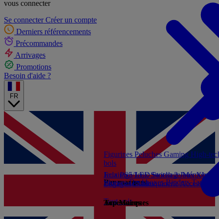
vous connecter
Se connecter
Créer un compte
Derniers référencements
Précommandes
Arrivages
Promotions
Besoin d'aide ?
FR
Figurines
Peluches
Gaming
High-te
bols
Jeux PS5
Eclairage/LED
Jeux Switch 2
Stockage/Mémoire
Jeux Xbox S
Ac
Par marques
Sleeves
Deckboxes
Binders
Tapis de
Livres et Guides
Bagagerie/Maroquinerie
Accessoires
Tout voir
Accessoires
Top Marques