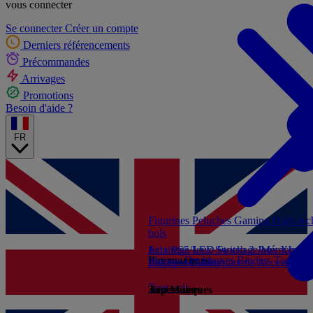
vous connecter
Se connecter
Créer un compte
Derniers référencements
Précommandes
Arrivages
Promotions
Besoin d'aide ?
FR
Figurines
Peluches
Gaming
High-te
bols
Jeux PS5
Eclairage/LED
Jeux Switch 2
Stockage/Mémoire
Jeux Xbox S
Ac
Par marques
Sleeves
Deckboxes
Binders
Tapis de
Livres et Guides
Bagagerie/Maroquinerie
Accessoires
Tout voir
Accessoires
Top Marques