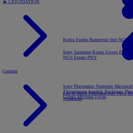
🔥 LIQUIDATION
MENU
Konix
Funko
Banpresto
Stor
NOUVE
Sony
Samsung
Konix
Govee
Energy
NGS
Elgato
PNY
Gaming
Sony Playstation
Nintendo
Microsof
Thrustmaster
Sandisk
Backbone
Play
Lilo & Stitch
Pokémon
One Piece
Dr
Games
Microids
Focus
Academia