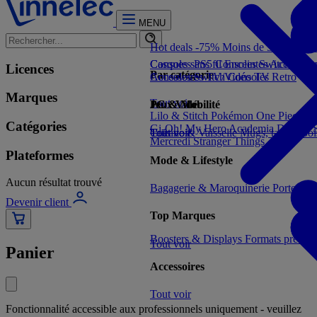
MENU
Hot deals -75%
Moins de 5€
Moins 
Consoles PS5
Casques sans fil
Consoles Switch 2
Enceintes
Accessoir
Con
Licences
Par catégorie
Consoles Switch
Accessoires TV/Vidéo
Consoles Retro
TV
Marques
Tout voir
Jeux Vidéo
PC & Mobilité
Lilo & Stitch
Pokémon
One Piece
Dr
Catégories
Gi-Oh!
My Hero Academia
Demon S
Tout voir
Cuisine & Vaisselle
Tout voir
Mugs, tasses, bo
Mercredi
Stranger Things
Plateformes
Mode & Lifestyle
Aucun résultat trouvé
Bagagerie & Maroquinerie
Porte-clé
Devenir client
Top Marques
Boosters & Displays
Formats prêts à
Tout voir
Panier
Accessoires
Tout voir
Fonctionnalité accessible aux professionnels uniquement - veuillez