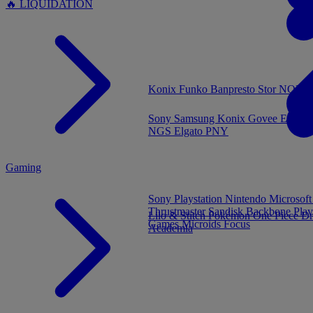
🔥 LIQUIDATION
MENU
Konix
Funko
Banpresto
Stor
NOUVE
Sony
Samsung
Konix
Govee
Energy
NGS
Elgato
PNY
Gaming
Sony Playstation
Nintendo
Microsof
Thrustmaster
Sandisk
Backbone
Play
Lilo & Stitch
Pokémon
One Piece
Dr
Games
Microids
Focus
Academia