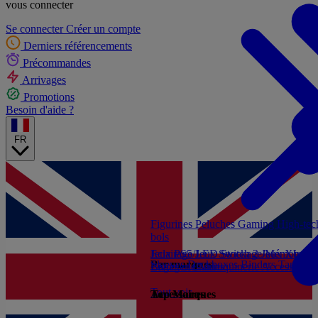
vous connecter
Se connecter
Créer un compte
Derniers référencements
Précommandes
Arrivages
Promotions
Besoin d'aide ?
FR
Figurines
Peluches
Gaming
High-te
bols
Jeux PS5
Eclairage/LED
Jeux Switch 2
Stockage/Mémoire
Jeux Xbox S
Ac
Par marques
Sleeves
Deckboxes
Binders
Tapis de
Livres et Guides
Bagagerie/Maroquinerie
Accessoires
Tout voir
Accessoires
Top Marques