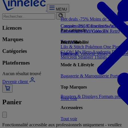
MENU
Hot deals -75%
Moins de 5€
Moins 
Consoles PS5
Casques sans fil
Consoles Switch 2
Enceintes
Accessoir
Con
Licences
Par catégorie
Consoles Switch
Accessoires TV/Vidéo
Consoles Retro
TV
Marques
Tout voir
Jeux Vidéo
PC & Mobilité
Lilo & Stitch
Pokémon
One Piece
Dr
Catégories
Gi-Oh!
My Hero Academia
Demon S
Tout voir
Cuisine & Vaisselle
Tout voir
Mugs, tasses, bo
Mercredi
Stranger Things
Plateformes
Mode & Lifestyle
Aucun résultat trouvé
Bagagerie & Maroquinerie
Porte-clé
Devenir client
Top Marques
Boosters & Displays
Formats prêts à
Tout voir
Panier
Accessoires
Tout voir
Fonctionnalité accessible aux professionnels uniquement - veuillez