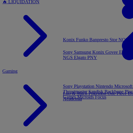
🔥 LIQUIDATION
MENU
Konix
Funko
Banpresto
Stor
NOUVE
Sony
Samsung
Konix
Govee
Energy
NGS
Elgato
PNY
Gaming
Sony Playstation
Nintendo
Microsof
Thrustmaster
Sandisk
Backbone
Play
Lilo & Stitch
Pokémon
One Piece
Dr
Games
Microids
Focus
Academia